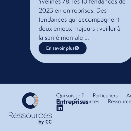
Yvelines 78, les 10 tendances de
2023 en entreprises. Des
tendances qui accompagnent
deux enjeux majeurs : veiller à
la santé mentale …
En savoir plus
Qui suis-je ?
Particuliers
Ac
Entreprises
Plus de Ressources
Ressource