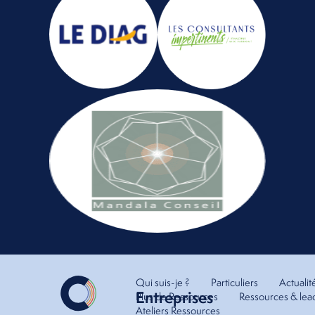
Qui suis-je ?
Particuliers
Actualit
Entreprises
Plus de Ressources
Ressources & lea
Ateliers Ressources