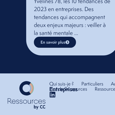
Yvelines 78, les 10 tendances de
2023 en entreprises. Des
tendances qui accompagnent
deux enjeux majeurs : veiller à
la santé mentale …
En savoir plus
Qui suis-je ?
Particuliers
Ac
Entreprises
Plus de Ressources
Ressource